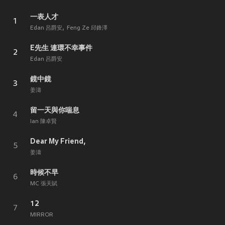
一表人才
1
Edan 呂爵安
Feng Ze 邱鋒澤
E先生 連環不幸事件
2
Edan 呂爵安
鏡中鏡
3
姜濤
留一天與你喘息
4
Ian 陳卓賢
Dear My Friend,
5
姜濤
時候不早
6
MC 張天賦
12
7
MIRROR