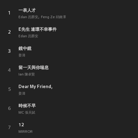
一表人才
1
Edan 呂爵安
Feng Ze 邱鋒澤
E先生 連環不幸事件
2
Edan 呂爵安
鏡中鏡
3
姜濤
留一天與你喘息
4
Ian 陳卓賢
Dear My Friend,
5
姜濤
時候不早
6
MC 張天賦
12
7
MIRROR