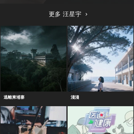
更多 汪星宇
逃離柬埔寨
淺淺