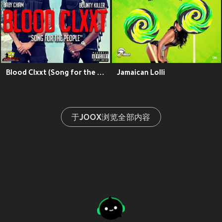
Blood Clxxt (Song for the People) (Explicit)
Jamaican Lolli
于JOOX浏览全部内容