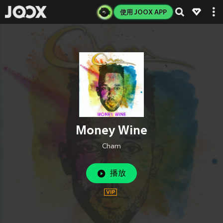
使用 JOOX APP
Money Wine
Cham
播放