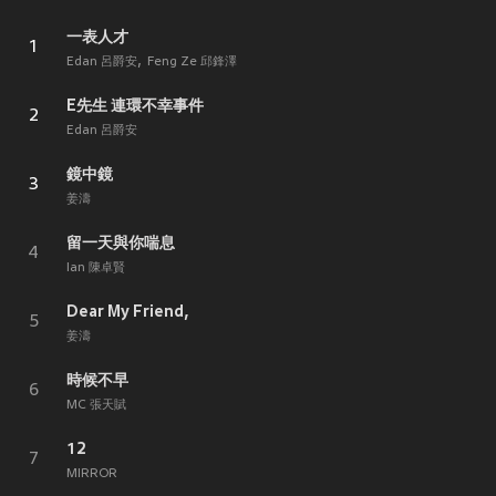
一表人才
1
Edan 呂爵安
Feng Ze 邱鋒澤
E先生 連環不幸事件
2
Edan 呂爵安
鏡中鏡
3
姜濤
留一天與你喘息
4
Ian 陳卓賢
Dear My Friend,
5
姜濤
時候不早
6
MC 張天賦
12
7
MIRROR