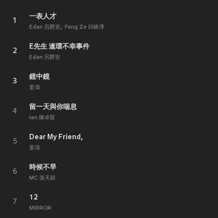
一表人才
1
Edan 呂爵安
Feng Ze 邱鋒澤
E先生 連環不幸事件
2
Edan 呂爵安
鏡中鏡
3
姜濤
留一天與你喘息
4
Ian 陳卓賢
Dear My Friend,
5
姜濤
時候不早
6
MC 張天賦
12
7
MIRROR