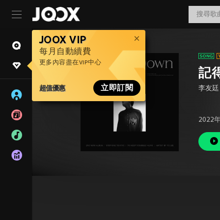
JOOX VIP
每月自動續費
更多內容盡在VIP中心
記
超值優惠
立即訂閱
李友廷
2022