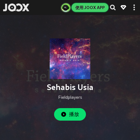
使用 JOOX APP
Sehabis Usia
Fieldplayers
播放