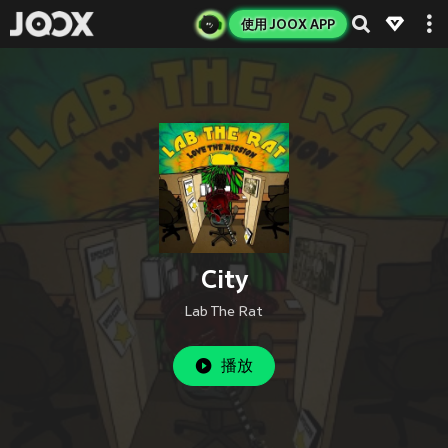
使用 JOOX APP
City
Lab The Rat
播放