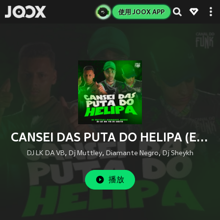
使用 JOOX APP
CANSEI DAS PUTA DO HELIPA (Explicit)
DJ LK DA VB
,
Dj Muttley
,
Diamante Negro
,
Dj Sheykh
播放