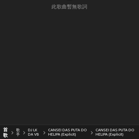
此歌曲暫無歌詞
首
歌
DJ LK
CANSEI DAS PUTA DO
CANSEI DAS PUTA DO
歌
手
DA VB
HELIPA (Explicit)
HELIPA (Explicit)