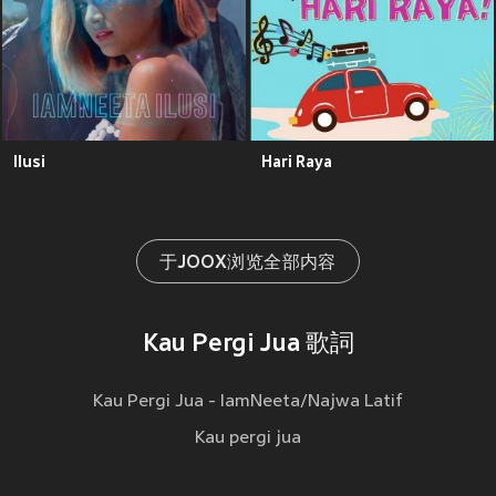
Ilusi
Hari Raya
于JOOX浏览全部内容
Kau Pergi Jua 歌詞
Kau Pergi Jua - IamNeeta/Najwa Latif
Kau pergi jua