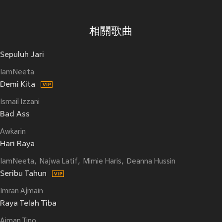
相關歌曲
Sepuluh Jari
IamNeeta
Demi Kita
Ismail Izzani
Bad Ass
Awkarin
Hari Raya
IamNeeta
Najwa Latif
Mimie Haris
Deanna Hussin
Seribu Tahun
Imran Ajmain
Raya Telah Tiba
Aiman Tino