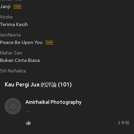
Janji
Virzha
Terima Kasih
IamNeeta
Peace Be Upon You
Maher Zain
Bukan Cinta Biasa
Siti Nurhaliza
Kau Pergi Jua 的評論 (101)
Amirhaikal Photography
…
2 年前