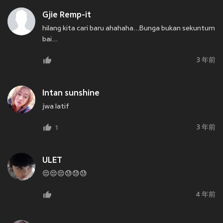
Gjie Remp-it
hilang kita cari baru ahahaha...Bunga bukan sekuntum
bai...
3 年前
Intan sunshine
jwa latif
3 年前
1
ULET
😔😔😔😓😓😓
4 年前