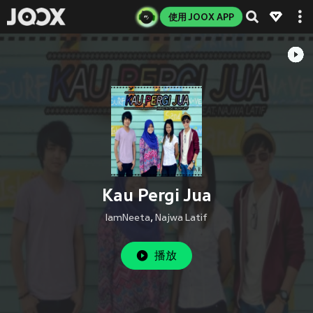
使用 JOOX APP
Kau Pergi Jua
IamNeeta
,
Najwa Latif
播放