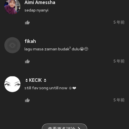
Aimi Amessha
sedap nyanyi
5 年前
fikah
lagu masa zaman budak² dulu😭🥺
5 年前
🌷KECIK 🌷
still fav song untill now ☺️❤️
5 年前