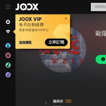
JOOX VIP
每月自動續費
更多內容盡在VIP中心
歐
超值優惠
立即訂閱
陽與玥
1