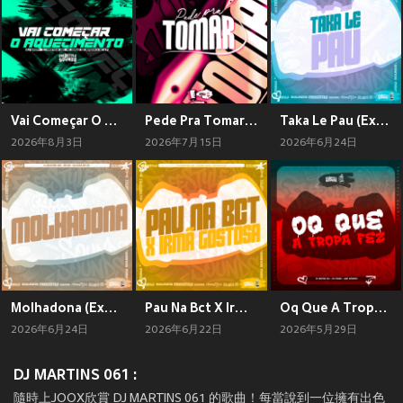
Vai Começar O Aquecimento (Explicit)
Pede Pra Tomar (Explicit)
Taka Le Pau (Explicit)
2026年8月3日
2026年7月15日
2026年6月24日
Molhadona (Explicit)
Pau Na Bct X Irmã Gostosa (Explicit)
Oq Que A Tropa Fez (Explicit)
2026年6月24日
2026年6月22日
2026年5月29日
DJ MARTINS 061 :
隨時上JOOX欣賞 DJ MARTINS 061 的歌曲！每當說到一位擁有出色