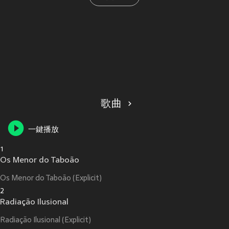
歌曲
一鍵播放
1
Os Menor do Taboão
Os Menor do Taboão (Explicit)
2
Radiação Ilusional
Radiação Ilusional (Explicit)