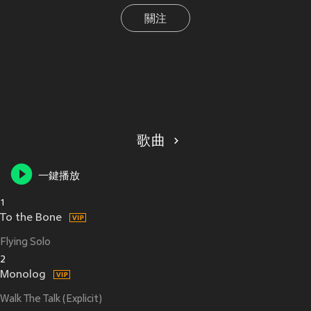
關注
歌曲
一鍵播放
1
To the Bone
Flying Solo
2
Monolog
Walk The Talk (Explicit)