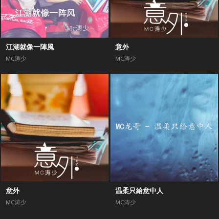
江湖就像一陣風
意外
MC涛少
MC涛少
意外
温柔只給意中人
MC涛少
MC涛少