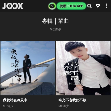
使用 JOOX APP
專輯 | 單曲
MC涛少
我就站在冷風中
時光不老我們不散
MC涛少
MC涛少