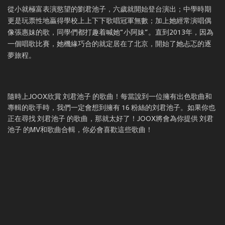
從小就極富表演慾望的劉君池子，六歲就開始登台演出；中學時期
更是玩票性地贏得學校上上下下歌唱冠軍無數；加上她經常演唱偶
像張惠妹的歌，同學們都打趣着喊她“小阿妹”。直到2013年，因為
一個唱歌比賽，她機緣巧合的就定居在了北京，開始了她忐忑的逐
夢旅程。
隨時上JOOX欣賞 刘君池子 的歌曲！每當說到一位擁有出色歌曲和
專輯的歌手時，我們一定會想到擁有 16 粉絲的刘君池子。如果你也
正在尋找 刘君池子 的歌曲，那就太好了！JOOX將會為你提供 刘君
池子 的MV和歌曲合輯，你必會喜歡這些歌曲！