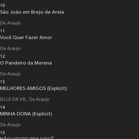
10
São João em Brejo de Areia
De Araujo
11
Você Quer Fazer Amor
De Araujo
12
O Pandeiro da Morena
De Araujo
13
MELHORES AMIGOS (Explicit)
DJ LK DA VB
De Araujo
14
MINHA DONA (Explicit)
De Araujo
15