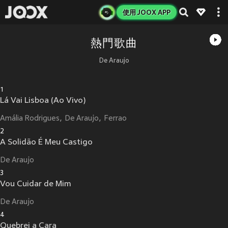
使用 JOOX APP
熱門歌曲
De Araujo
1
Lá Vai Lisboa (Ao Vivo)
Amália Rodrigues
De Araujo
Ferrao
2
A Solidão É Meu Castigo
De Araujo
3
Vou Cuidar de Mim
De Araujo
4
Quebrei a Cara