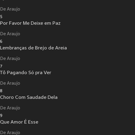
De Araujo
5
Por Favor Me Deixe em Paz
De Araujo
6
Lembranças de Brejo de Areia
De Araujo
7
Tô Pagando Só pra Ver
De Araujo
8
Choro Com Saudade Dela
De Araujo
9
Que Amor É Esse
De Araujo