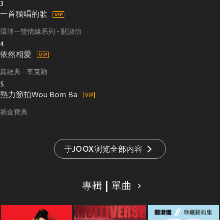
3
一首獨唱的歌
環球一雙情緣系列 - 關淑怡
4
依然相愛
真經典 - 李克勤
5
熱力節拍Wou Bom Ba
摘金寶典
于JOOX浏览全部内容
專輯 | 單曲