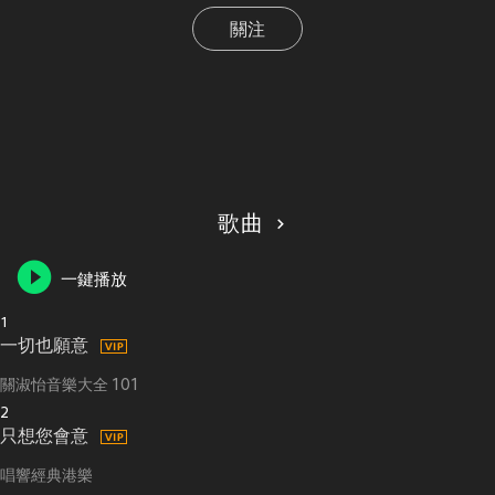
關注
歌曲
一鍵播放
1
一切也願意
關淑怡音樂大全 101
2
只想您會意
唱響經典港樂