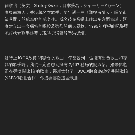
關淑怡（英文：Shirley Kwan，日本藝名：シャーリー?カーン），
廣東南海人，香港著名女歌手。早年憑一曲《難得有情人》唱至街
知巷聞，並成為她的成名作。成名後在音樂上作出多方面嘗試，逐
漸建立出一套獨特的唱腔及強烈的個人風格。1995年獲得叱吒樂壇
流行榜女歌手銀獎，現時仍活躍於香港樂壇。
隨時上JOOX欣賞 關淑怡 的歌曲！每當說到一位擁有出色歌曲和專
輯的歌手時，我們一定會想到擁有 7,637 粉絲的關淑怡。如果你也
正在尋找 關淑怡 的歌曲，那就太好了！JOOX將會為你提供 關淑怡
的MV和歌曲合輯，你必會喜歡這些歌曲！