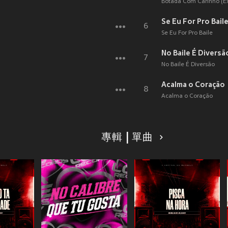
Botada Com Carinho (Exp
Se Eu For Pro Bail
6
Se Eu For Pro Baile
No Baile É Diversã
7
No Baile É Diversão
Acalma o Coração
8
Acalma o Coração
專輯 | 單曲