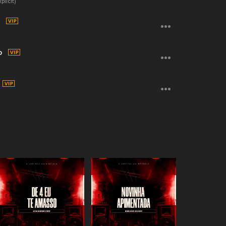
licit)
e
o