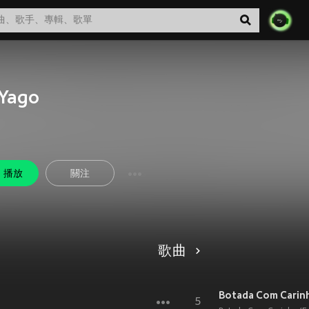
Yago
播放
關注
歌曲
Botada Com Carinho
5