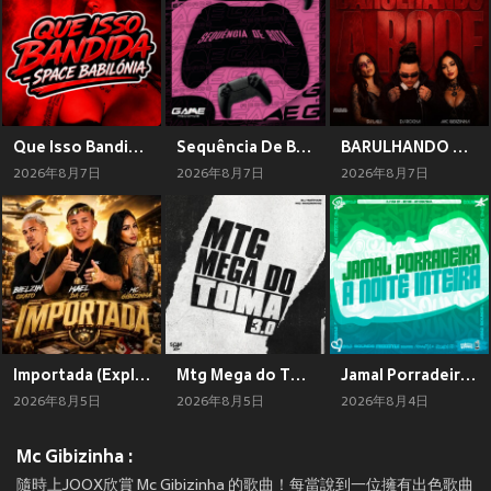
Que Isso Bandida - Space Babilónia (Explicit)
Sequência De Bota (Explicit)
BARULHANDO A ROOF (Explicit)
2026年8月7日
2026年8月7日
2026年8月7日
Importada (Explicit)
Mtg Mega do Toma 3.0 (Explicit)
Jamal Porradeira A Noite Inteira (Explicit)
2026年8月5日
2026年8月5日
2026年8月4日
Mc Gibizinha :
隨時上JOOX欣賞 Mc Gibizinha 的歌曲！每當說到一位擁有出色歌曲