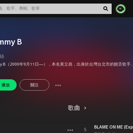
mmy B
絲
Gummy B（2000年9月11日—），本名黃立堯，出身於台灣台北市的饒舌歌手，高中畢業於復興實中，因求學經歷長年在同個地區，因此寫下〈敦化南路〉一曲。大學就讀於國立台灣大學生物產業傳播暨發展學系。大學入學後加入台大
播放
關注
歌曲
BLAME ON ME (Expl
5