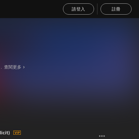
請登入
註冊
嘻研，成為台灣“學院派饒舌”代表新秀之一。2022年發行個人首張專輯《安泰》，同年宣佈加入廠牌夜間限定工作室，與wannasleep同屬旗下藝人。2023年在大嘻哈時代2總冠軍決賽上拿下亞軍。
查閱更多
icit)