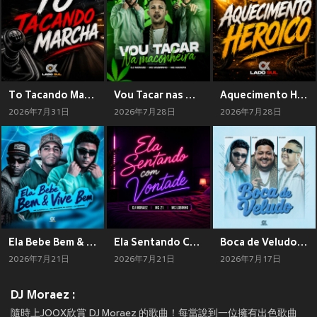
To Tacando Marcha (Explicit)
Vou Tacar nas Maconheira (Explicit)
Aquecimento Heroico (Explicit)
2026年7月31日
2026年7月28日
2026年7月28日
Ela Bebe Bem & Vive Bem (Explicit)
Ela Sentando Com Vontade (Explicit)
Boca de Veludo (Explicit)
2026年7月21日
2026年7月21日
2026年7月17日
DJ Moraez :
隨時上JOOX欣賞 DJ Moraez 的歌曲！每當說到一位擁有出色歌曲