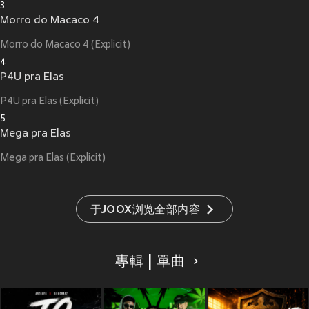
3
Morro do Macaco 4
Morro do Macaco 4 (Explicit)
4
P4U pra Elas
P4U pra Elas (Explicit)
5
Mega pra Elas
Mega pra Elas (Explicit)
于JOOX浏览全部内容
專輯 | 單曲