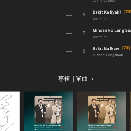
Laarni Lozada
Bakit Ka Iiyak?
6
Jeremiah
Minsan ko Lang Sa
7
Jeremiah
Bakit Ba Ikaw
8
Michael Pangilinan
專輯 | 單曲