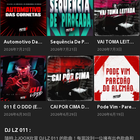
Automotivo Da Cornetas (Explicit)
Sequência De Pirocada (Explicit)
VAI TOMA LEITADA PAREDÃO DO ALEMÃO (Explicit)
2026年7月21日
2026年7月21日
2026年7月3日
011 É O DDD (Explicit)
CAI POR CIMA DO PAU (Explicit)
Pode Vim - Paredão Do Alemão (Explicit)
2026年6月30日
2026年6月29日
2026年6月19日
DJ LZ 011 :
隨時上JOOX欣賞 DJ LZ 011 的歌曲！每當說到一位擁有出色歌曲和