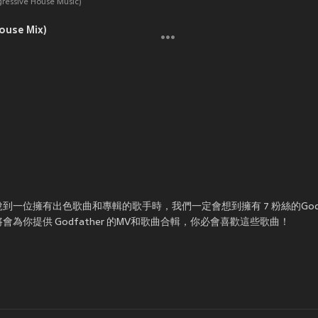
gressive House Music)
house Mix)
！每當說到一位擁有出色歌曲和專輯的歌手時，我們一定會想到擁有 7 粉絲的God
X將會為你提供 Godfather 的MV和歌曲合輯，你必會喜歡這些歌曲！