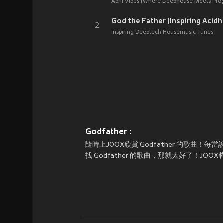
April Vibes (Where Deephouse Meets Pro
God the Father (Inspiring Acid
2
Inspiring Deeptech Housemusic Tunes
Godfather :
隨時上JOOX欣賞 Godfather 的歌曲
找 Godfather 的歌曲，那就太好了！JOO