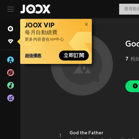
JOOX VIP
每月自動續費
更多內容盡在VIP中心
God
超值優惠
立即訂閱
7
粉
God the Father
1