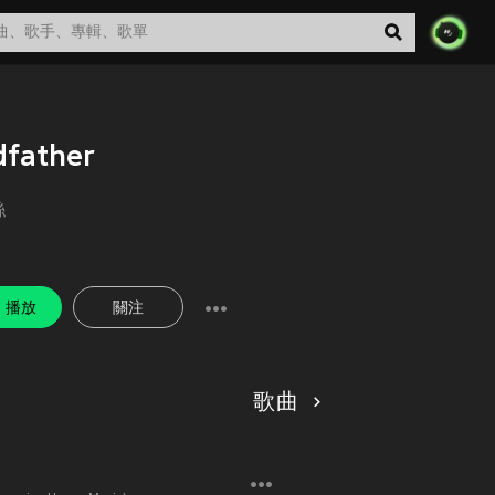
father
絲
播放
關注
歌曲