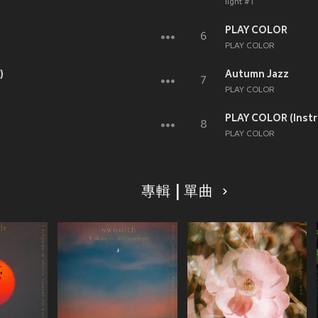
light #1
PLAY COLOR
6
PLAY COLOR
)
Autumn Jazz
7
PLAY COLOR
PLAY COLOR (Instr
8
PLAY COLOR
專輯 | 單曲