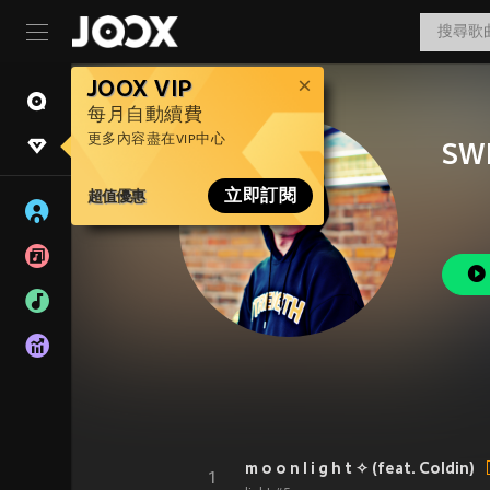
JOOX VIP
每月自動續費
更多內容盡在VIP中心
SW
超值優惠
立即訂閱
m o o n l i g h t ✧ (feat. Coldin)
1