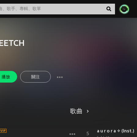
EETCH
播放
關注
歌曲
a u r o r a ✧ (Inst.)
5