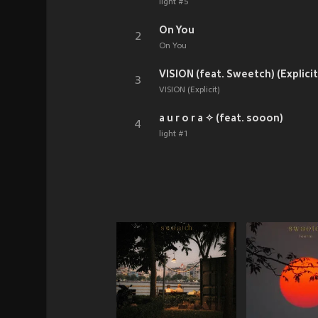
light #5
On You
2
On You
VISION (feat. Sweetch) (Explicit
3
VISION (Explicit)
a u r o r a ✧ (feat. sooon)
4
light #1