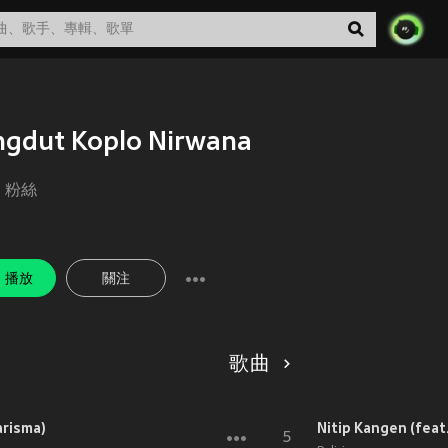
gdut Koplo Nirwana
粉絲
播放
關注
歌曲
arisma)
Nitip Kangen (feat.
5