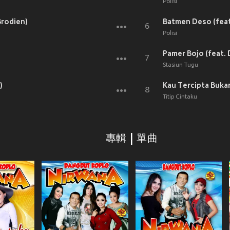
Polisi
Brodien)
Batmen Deso (feat
6
Polisi
Pamer Bojo (feat. 
7
Stasiun Tugu
)
Kau Tercipta Bukan
8
Titip Cintaku
專輯 | 單曲