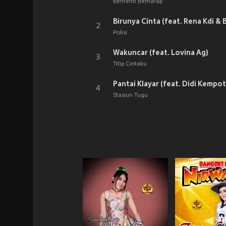
Berhenti Berharap
Birunya Cinta (feat. Rena Kdi & 
2
Polisi
Wakuncar (feat. Lovina Ag)
3
Titip Cintaku
Pantai Klayar (feat. Didi Kempot
4
Stasiun Tugu