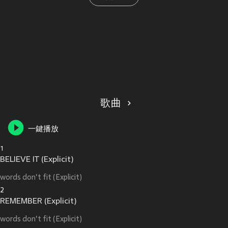
歌曲
一鍵播放
1
BELIEVE IT (Explicit)
words don't fit (Explicit)
2
REMEMBER (Explicit)
words don't fit (Explicit)