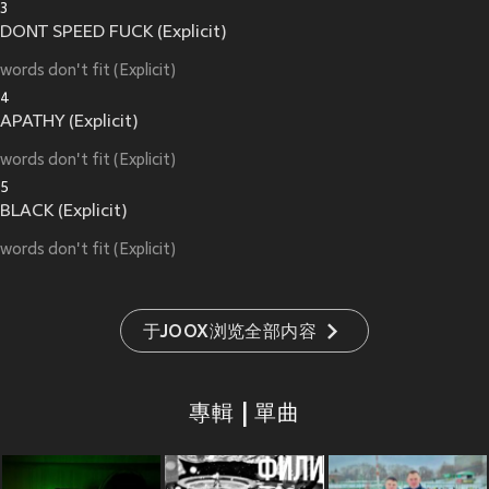
3
DONT SPEED FUCK (Explicit)
words don't fit (Explicit)
4
APATHY (Explicit)
words don't fit (Explicit)
5
BLACK (Explicit)
words don't fit (Explicit)
于JOOX浏览全部内容
專輯 | 單曲