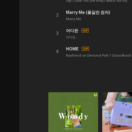
Say I Love You (Re:WIND 4MEN Vol.04)
Marry Me (꽃길만 걷자)
2
Marry Me
어디든
3
어디든
HOME
4
Boyfriend on Demand Part 1 (Soundtrack f