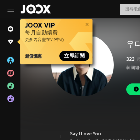
JOOX VIP
每月自動續費
更多內容盡在VIP中心
우
超值優惠
立即訂閱
323
韓國組合
Say I Love You
1