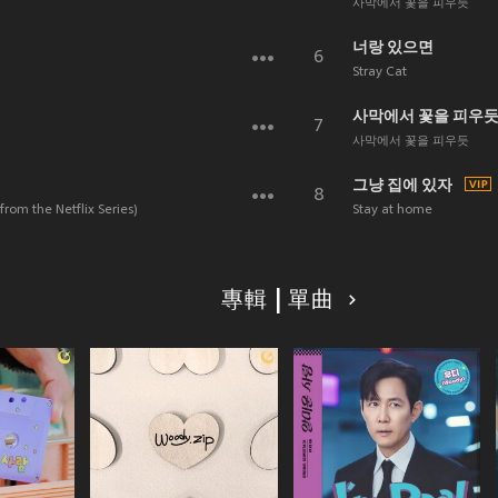
사막에서 꽃을 피우듯
너랑 있으면
6
Stray Cat
7
사막에서 꽃을 피우듯
그냥 집에 있자
8
rom the Netflix Series)
Stay at home
專輯 | 單曲