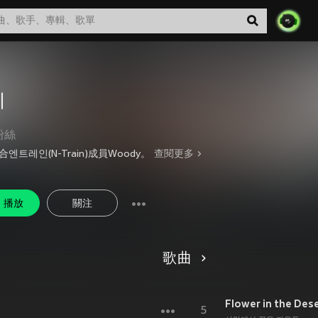
디
粉絲
엔트레인(N-Train)成員Woody。
查閱更多
播放
關注
歌曲
Flower in the Des
5