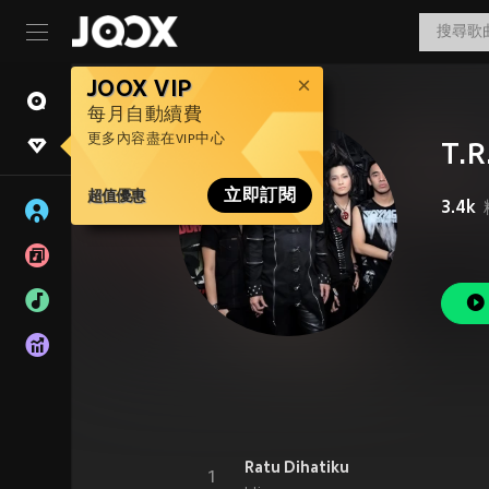
JOOX VIP
每月自動續費
更多內容盡在VIP中心
T.R
超值優惠
立即訂閱
3.4k
Ratu Dihatiku
1