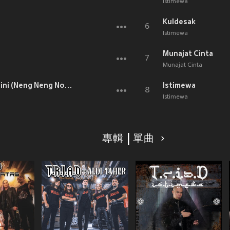
Istimewa
Kuldesak
6
Istimewa
Munajat Cinta
7
Munajat Cinta
Ku Ingin Terus Lama Pacaran Disini (Neng Neng Nong Neng)
Istimewa
8
Istimewa
專輯 | 單曲