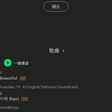
關注
歌曲
一鍵播放
1
Beautiful
Guardian, Pt. 4 (Original Television Soundtrack)
2
미워 (Ego)
wonderego