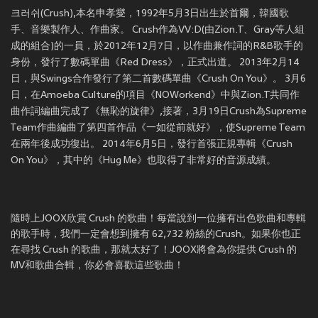
크러쉬(Crush),本名申孝燮，1992年5月3日出生於首爾，韓國歌
手、音樂製作人、作曲家。 Crush作為VV:D(由Zion.T、Gray等人組
成的組合)的一員，於2012年12月7日，以作曲兼作詞的R&B歌手的
身份，發行了數碼單曲《Red Dress》，正式出道。 2013年2月14
日，與Swings合作發行了第二首數碼單曲《Crush On You》。 3月6
日，在Amoeba Culture的項目《NOWorkend》中與Zion.T共同作
曲作詞編曲完成了《無恥的旋律》,接著，3月19日Crush為Supreme
Team作曲編曲了第四首作品《一如從前就好》，使Supreme Team
在兩年後成功復出。 2014年6月5日，發行首張正規專輯《Crush
On You》，其中的《Hug Me》也取得了非常好的音源成績。
隨時上JOOX欣賞 Crush 的歌曲！每當說到一位擁有出色歌曲和專輯
的歌手時，我們一定會想到擁有 62,732 粉絲的Crush。如果你也正
在尋找 Crush 的歌曲，那就太好了！JOOX將會為你提供 Crush 的
MV和歌曲合輯，你必會喜歡這些歌曲！