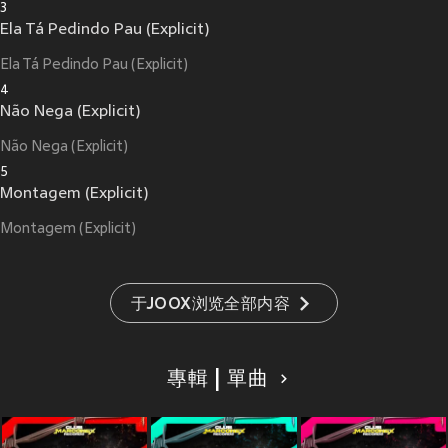
3
Ela Tá Pedindo Pau (Explicit)
Ela Tá Pedindo Pau (Explicit)
4
Não Nega (Explicit)
Não Nega (Explicit)
5
Montagem (Explicit)
Montagem (Explicit)
于JOOX浏览全部内容
專輯 | 單曲