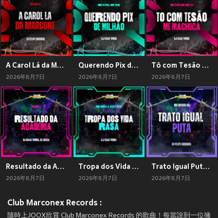
A Carol Lá da Marcone (Explicit)
Querendo Pix de Milhão (Explicit)
Tô com Tesão Me Machuca (Explicit)
2026年8月7日
2026年8月7日
2026年8月7日
Resultado da Academia (Explicit)
Tropa dos Vida Rasa (Explicit)
Trato Igual Puta (Explicit)
2026年8月7日
2026年8月7日
2026年8月7日
Club Marconex Records :
隨時上JOOX欣賞 Club Marconex Records 的歌曲！每當說到一位擁