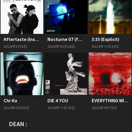
Aftertaste (Inspired by the Original Motion Picture K-POPS!)
Nocturne 07 (for aerse)
3:33 (Explicit)
2026年5月8日
2025年10月26日
2024年11月29日
Chi-Ka
DIE 4 YOU
EVERYTHING WILL ALL MAKE SENSE SOON (Explicit)
2024年2月28日
2023年11月18日
2022年4月15日
DEAN :