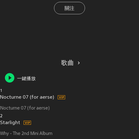
關注
歌曲
一鍵播放
1
Nocturne 07 (for aerse)
Nocturne 07 (for aerse)
2
Starlight
Why - The 2nd Mini Album