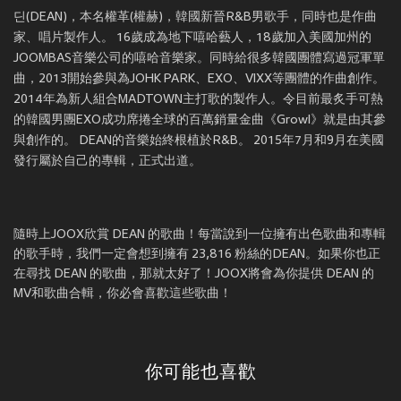
딘(DEAN)，本名權革(權赫)，韓國新晉R&B男歌手，同時也是作曲
家、唱片製作人。 16歲成為地下嘻哈藝人，18歲加入美國加州的
JOOMBAS音樂公司的嘻哈音樂家。同時給很多韓國團體寫過冠軍單
曲，2013開始參與為JOHK PARK、EXO、VIXX等團體的作曲創作。
2014年為新人組合MADTOWN主打歌的製作人。令目前最炙手可熱
的韓國男團EXO成功席捲全球的百萬銷量金曲《Growl》就是由其參
與創作的。 DEAN的音樂始終根植於R&B。 2015年7月和9月在美國
發行屬於自己的專輯，正式出道。
隨時上JOOX欣賞 DEAN 的歌曲！每當說到一位擁有出色歌曲和專輯
的歌手時，我們一定會想到擁有 23,816 粉絲的DEAN。如果你也正
在尋找 DEAN 的歌曲，那就太好了！JOOX將會為你提供 DEAN 的
MV和歌曲合輯，你必會喜歡這些歌曲！
你可能也喜歡