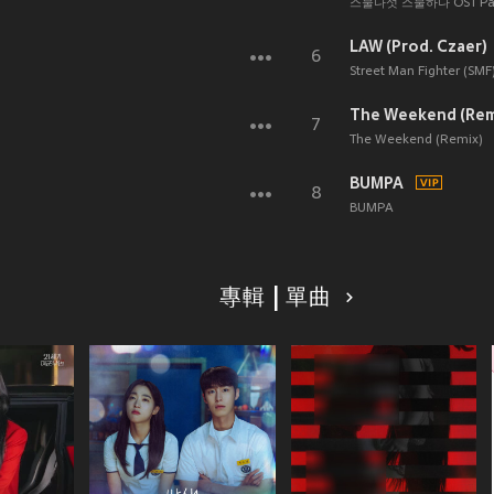
스물다섯 스물하나 OST Par
LAW (Prod. Czaer)
6
Street Man Fighter (SMF) 
The Weekend (Rem
7
The Weekend (Remix)
BUMPA
8
BUMPA
專輯 | 單曲