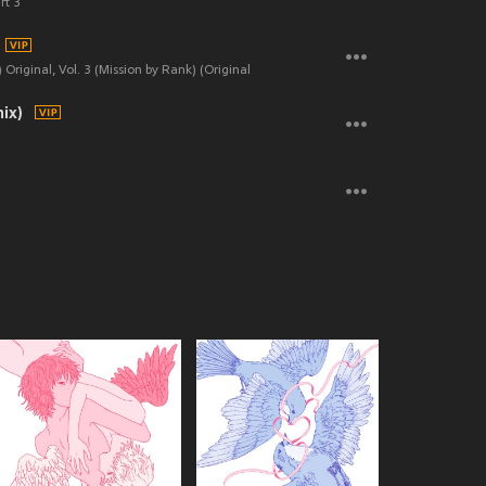
t 3
Original, Vol. 3 (Mission by Rank) (Original Television Soundtrack) (Explicit)
ix)