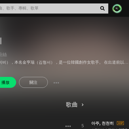
비
粉絲
BIBI（비비），本名金亨瑞（김형서），是一位韓國創作女歌手。 在出道前以藝名naked bibi在SoundCloud發表自己製作的歌曲。2018年到2019年間以Tiger JK及尹美萊被推薦者之姿參加韓國SBS的選秀節目《THE FAN》，並取得第二名的成績。
播放
關注
歌曲
아주, 천천히
5