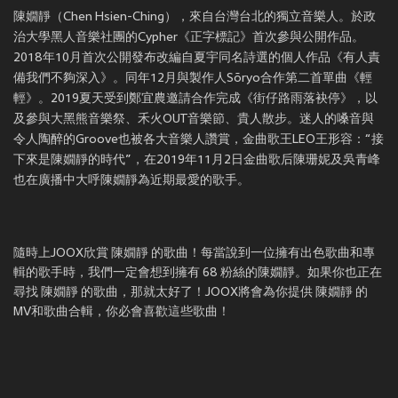
陳嫺靜（Chen Hsien-Ching），來自台灣台北的獨立音樂人。於政
治大學黑人音樂社團的Cypher《正字標記》首次參與公開作品。
2018年10月首次公開發布改編自夏宇同名詩選的個人作品《有人責
備我們不夠深入》。同年12月與製作人Sōryo合作第二首單曲《輕
輕》。2019夏天受到鄭宜農邀請合作完成《街仔路雨落袂停》，以
及參與大黑熊音樂祭、禾火OUT音樂節、貴人散步。迷人的嗓音與
令人陶醉的Groove也被各大音樂人讚賞，金曲歌王LEO王形容：“接
下來是陳嫺靜的時代”，在2019年11月2日金曲歌后陳珊妮及吳青峰
也在廣播中大呼陳嫺靜為近期最愛的歌手。
隨時上JOOX欣賞 陳嫺靜 的歌曲！每當說到一位擁有出色歌曲和專
輯的歌手時，我們一定會想到擁有 68 粉絲的陳嫺靜。如果你也正在
尋找 陳嫺靜 的歌曲，那就太好了！JOOX將會為你提供 陳嫺靜 的
MV和歌曲合輯，你必會喜歡這些歌曲！