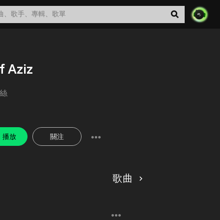
f Aziz
絲
播放
關注
歌曲