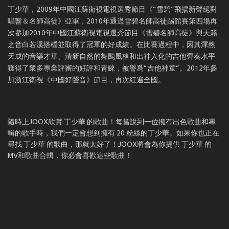
丁少華，2009年中國江蘇衛視電視選秀節目《“雪碧”飛揚新聲絕對
唱響＆名師高徒》亞軍，2010年通過雪碧名師高徒踢館賽第四場再
次參加2010年中國江蘇衛視電視選秀節目《雪碧名師高徒》與天籟
之音白若溪搭檔並取得了冠軍的好成績。在比賽過程中，因其渾然
天成的音樂才華、清新自然的舞颱風格和出神入化的吉他彈奏水平
獲得了衆多專業評審的好評和青睞，被譽爲“吉他神童”。2012年參
加浙江衛視《中國好聲音》節目，再次紅遍全國。
隨時上JOOX欣賞 丁少華 的歌曲！每當說到一位擁有出色歌曲和專
輯的歌手時，我們一定會想到擁有 20 粉絲的丁少華。如果你也正在
尋找 丁少華 的歌曲，那就太好了！JOOX將會為你提供 丁少華 的
MV和歌曲合輯，你必會喜歡這些歌曲！