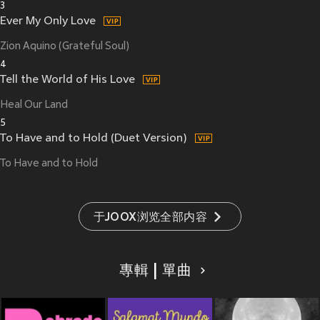
3
Ever My Only Love
Zion Aquino (Grateful Soul)
4
Tell the World of His Love
Heal Our Land
5
To Have and to Hold (Duet Version)
To Have and to Hold
于JOOX浏览全部内容
專輯 | 單曲