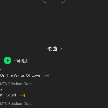
歌曲
一鍵播放
1
On The Wings Of Love
MTV Fabulous Divas
2
If I Could
MTV Fabulous Divas