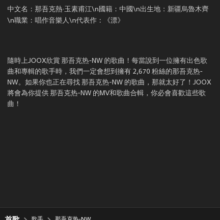
中文名：那吾克熱·玉素甫江\n國籍：中國\n出生地：新疆烏魯木齊
\n職業：唱作音樂人\n代表作：《漂》
隨時上JOOX欣賞 那吾克热-NW 的歌曲！每當說到一位擁有出色歌
曲和專輯的歌手時，我們一定會想到擁有 2,670 粉絲的那吾克热-
NW。如果你也正在尋找 那吾克热-NW 的歌曲，那就太好了！JOOX
將會為你提供 那吾克热-NW 的MV和歌曲合輯，你必會喜歡這些歌
曲！
首歌
歌手
那吾克热-NW