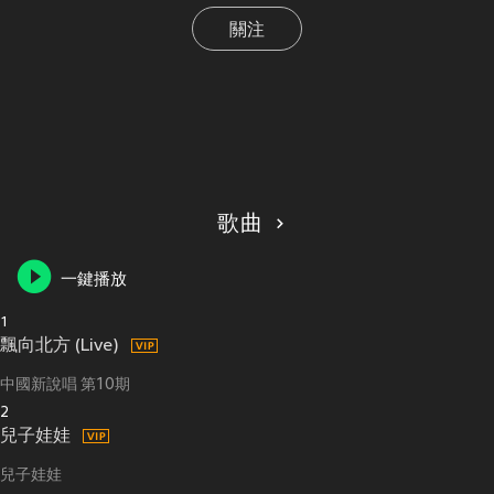
關注
歌曲
一鍵播放
1
飄向北方 (Live)
中國新說唱 第10期
2
兒子娃娃
兒子娃娃