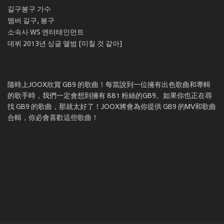
길구봉구 가수
멤버 길구, 봉구
소속사 WS 엔터테인먼트
데뷔 2013년 싱글 앨범 [미칠 것 같아]
隨時上JOOX欣賞 GB9 的歌曲！每當說到一位擁有出色歌曲和專輯
的歌手時，我們一定會想到擁有 881 粉絲的GB9。如果你也正在尋
找 GB9 的歌曲，那就太好了！JOOX將會為你提供 GB9 的MV和歌曲
合輯，你必會喜歡這些歌曲！