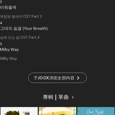
3
비춰줄께
옥탑방 왕세자 OST Part 3
4
그대의 숨결 (Your Breath)
낮에 뜨는 달 OST Part.4
5
Milky Way
Milky Way
于JOOX浏览全部内容
專輯 | 單曲