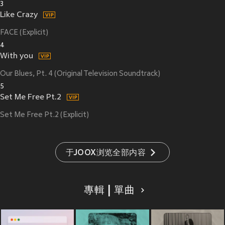
3
Like Crazy
FACE (Explicit)
4
With you
Our Blues, Pt. 4 (Original Television Soundtrack)
5
Set Me Free Pt.2
Set Me Free Pt.2 (Explicit)
于JOOX浏览全部内容
專輯 | 單曲