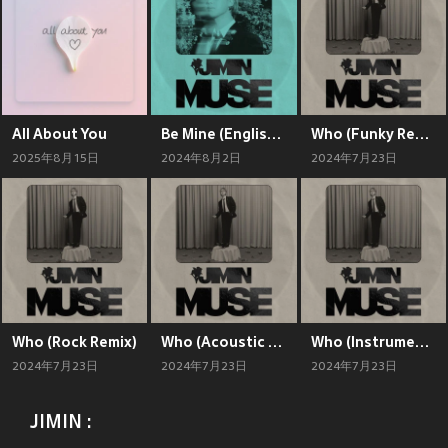
All About You
Be Mine (English Version)
Who (Funky Remix)
2025年8月15日
2024年8月2日
2024年7月23日
Who (Rock Remix)
Who (Acoustic Remix)
Who (Instrumental)
2024年7月23日
2024年7月23日
2024年7月23日
JIMIN :