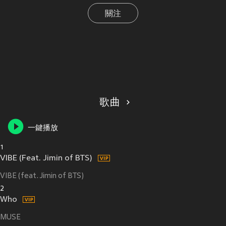
關注
歌曲
一鍵播放
1
VIBE (Feat. Jimin of BTS)
VIBE (feat. Jimin of BTS)
2
Who
MUSE