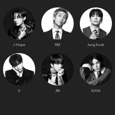
J-Hope
RM
Jung Kook
V
JIN
SUGA