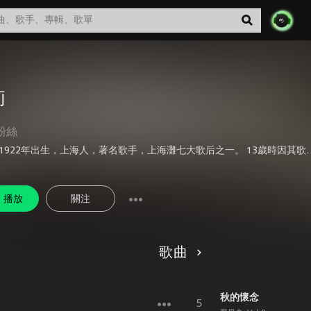
莉
粉絲
姚莉，1922年出生，上海人，著名歌手，上海灘七大歌后之一。 13歲時因其歌唱才能被周璇和嚴華賞識而被介紹加入百代唱片公司，從此開始了演唱
播放
關注
歌曲
秋的懷念
5