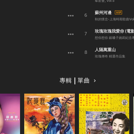
羣星會, Vol.8
蘇州河邊
6
秋的懷念-上海時期歌曲Vol.
玫瑰玫瑰我愛你 (電影
7
想你想你 銀嗓子姚莉紀念
人隔萬重山
8
玫瑰傳奇 精選作品集
專輯 | 單曲