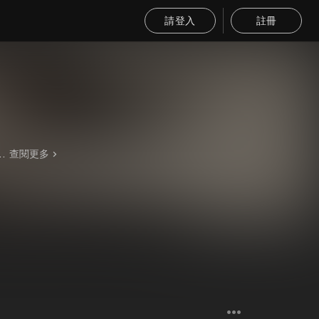
請登入
註冊
生涯。她的代表作《玫瑰玫瑰我愛你》一曲靡聲國際；而其另一代表作《春風吻上我的臉》在50年代是電台裏常常被觀眾點唱的歌曲。1967年姚莉痛失兄長，毅然退出歌壇。
查閱更多