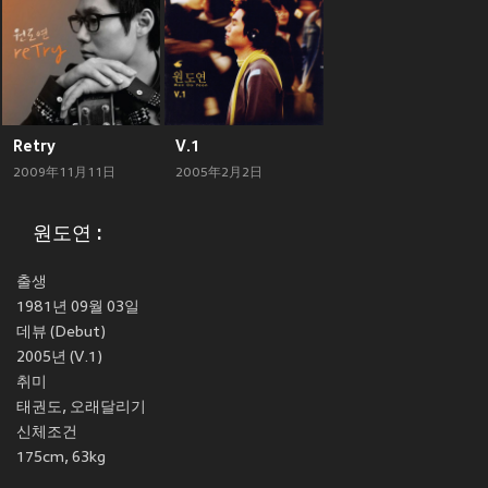
Retry
V.1
2009年11月11日
2005年2月2日
원도연 :
출생
1981년 09월 03일
데뷰 (Debut)
2005년 (V.1)
취미
태권도, 오래달리기
신체조건
175cm, 63kg