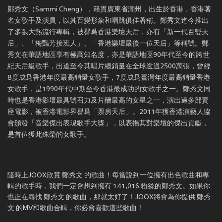
鄭秀文（Sammi Cheng），籍貫廣東省潮州，出生於香港，香港著
名女歌手及演員，以其百變形象和唱跳俱佳著稱。鄭秀文迄今推出
了多張大熱流行專輯，被譽爲香港樂壇天后，亦有「新一代百變天
后」、「梅豔芳接班人」、「香港樂壇最後一位天后」等稱號。鄭
秀文在華語地區享有極高知名度，亦是華語地區90年代至今的跨世
紀天后級歌手，出道至今其唱片總銷量在全球逾過2500萬張，曾經
8度成爲香港年度最高銷量女歌手，7度成爲臺灣年度最高銷量香港
女歌手，是1990年代中期至今香港最成功的女歌手之一。鄭秀文同
時也是香港影壇最具號召力及片酬最高的女星之一，演出過多部賣
座電影，被香港電影界譽爲「票房天后」。2011年獲香港演藝人協
會頒發「音樂傑出表現歌手大獎」，以表揚其對樂壇的傑出貢獻，
是首位獲此殊榮的女歌手。
隨時上JOOX欣賞 鄭秀文 的歌曲！每當說到一位擁有出色歌曲和專
輯的歌手時，我們一定會想到擁有 141,016 粉絲的鄭秀文。如果你
也正在尋找 鄭秀文 的歌曲，那就太好了！JOOX將會為你提供 鄭秀
文 的MV和歌曲合輯，你必會喜歡這些歌曲！