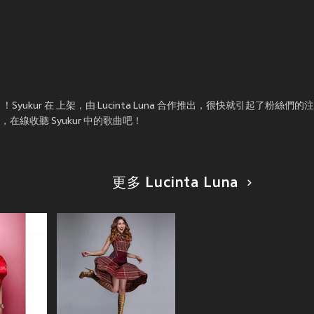
) ！Syukur 在
上架，由 Lucinta Luna 合作推出，很快就引起了粉絲們的注
，在線收聽 Syukur 中的歌曲吧！
更多 Lucinta Luna