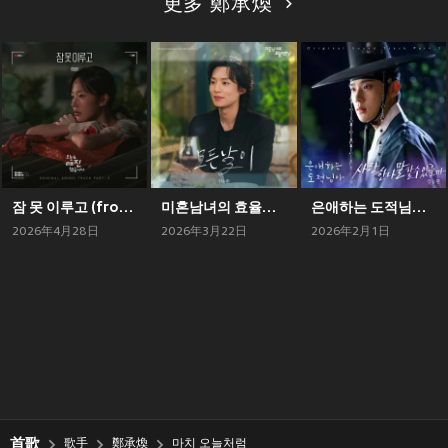
更多 鄭承煥
잠 못 이루고 (from 오늘도 매진했습니다 OST Part 3)
미혼남녀의 효율적 만남 OST Part.4 (The Practical Guide to Love (Original Television Soundtrack) Pt.4)
은애하는 도적님아 OST Part 5 (To My Beloved Thief, Pt. 5 (Original Soundtrack))
2026年4月28日
2026年3月22日
2026年2月1日
首歌
歌手
鄭承煥
마치 오늘처럼