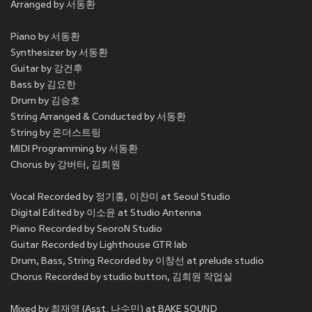
Arranged by 서동환
Piano by 서동환
Synthesizer by 서동환
Guitar by 강건후
Bass by 김요한
Drum by 김승호
String Arranged & Conducted by 서동환
String by 온더스트링
MIDI Programming by 서동환
Chorus by 강버터, 김희원
Vocal Recorded by 정기홍, 이찬미 at Seoul Studio
Digital Edited by 이소윤 at Studio Antenna
Piano Recorded by SeoroN Studio
Guitar Recorded by Lighthouse GTR lab
Drum, Bass, String Recorded by 이창선 at prelude studio
Chorus Recorded by studio button, 김희원 작업실
Mixed by 최재영 (Asst. 나수민) at BAKE SOUND