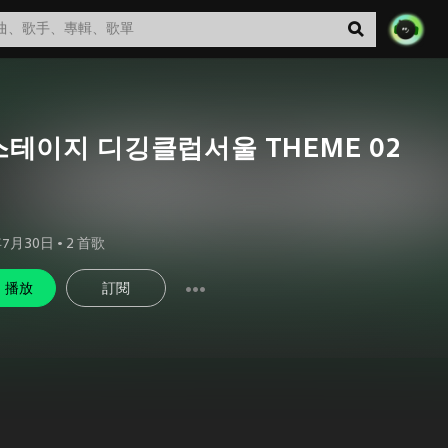
테이지 디깅클럽서울 THEME 02
年7月30日
•
2
首歌
播放
訂閱