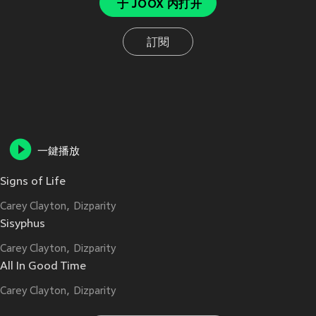
于 JOOX 内打开
訂閱
一鍵播放
Signs of Life
Carey Clayton
Dizparity
Sisyphus
Carey Clayton
Dizparity
All In Good Time
Carey Clayton
Dizparity