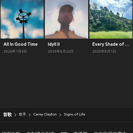
All In Good Time
Idyll II
Every Shade of Green
2026年1月9日
2025年8月22日
2025年8月1日
首歌
歌手
Carey Clayton
Signs of Life