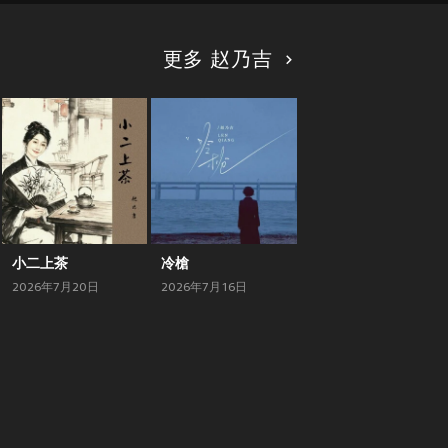
更多 赵乃吉
小二上茶
冷槍
2026年7月20日
2026年7月16日