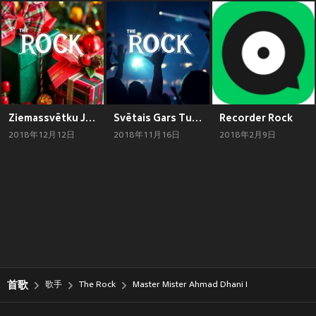
Ziemassvētku Jampadracis
Svētais Gars Tu Esi Gaidīts šeit
Recorder Rock
2018年12月12日
2018年11月16日
2018年2月9日
首歌
歌手
The Rock
Master Mister Ahmad Dhani I